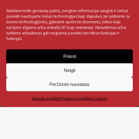
Siekdami teikti geriausią patirtį, įrenginio informacijai saugoti ir (arba)
pasiekti naudojame tokias technologijas kaip slapukus. Jei sutiksime su
šiomis technologijomis, galėsime apdoroti duomenis, tokius kaip
naršymo elgsena arba unikalūs ID šioje svetainėje. Nesutikimas arba
sutikimo atšaukimas gali neigiamai paveikti tam tikras funkcijas ir
funkcijas.
Priimti
Neigti
Peržiūrėti nuostatas
Slapukų politika
Privatumo politika
Contacts