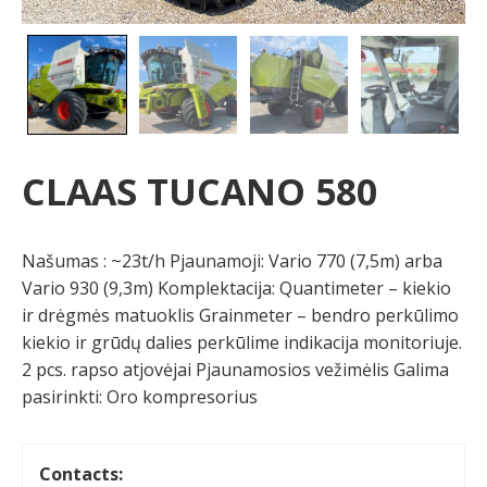
CLAAS TUCANO 580
Našumas : ~23t/h Pjaunamoji: Vario 770 (7,5m) arba
Vario 930 (9,3m) Komplektacija: Quantimeter – kiekio
ir drėgmės matuoklis Grainmeter – bendro perkūlimo
kiekio ir grūdų dalies perkūlime indikacija monitoriuje.
2 pcs. rapso atjovėjai Pjaunamosios vežimėlis Galima
pasirinkti: Oro kompresorius
Contacts: