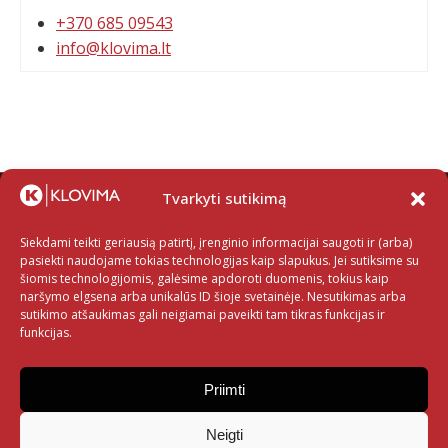
+370 685 09543
info@klovima.lt
Tvarkyti sutikimą
Siekdami teikti geriausią patirtį, įrenginio informacijai saugoti ir (arba)
pasiekti naudojame tokias technologijas kaip slapukus. Jei sutiksime su
šiomis technologijomis, galėsime apdoroti duomenis, tokius kaip
naršymo elgsena arba unikalūs ID šioje svetainėje. Nesutikimas arba
sutikimo atšaukimas gali neigiamai paveikti tam tikras funkcijas ir
funkcijas.
Klientams
Draudiminių įvykių atmintinės
Priimti
Nedraudiminių įvykių sąrašas
Technikos priežiūros atmintinės
Neigti