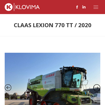
Facebook
Linkedin
page
page
opens
opens
CLAAS LEXION 770 TT / 2020
in
in
new
new
window
window