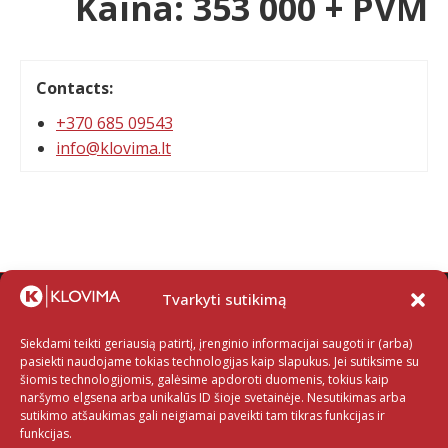
Kaina: 353 000 + PVM
Contacts:
+370 685 09543
info@klovima.lt
Tvarkyti sutikimą
Siekdami teikti geriausią patirtį, įrenginio informacijai saugoti ir (arba)
pasiekti naudojame tokias technologijas kaip slapukus. Jei sutiksime su
šiomis technologijomis, galėsime apdoroti duomenis, tokius kaip
naršymo elgsena arba unikalūs ID šioje svetainėje. Nesutikimas arba
sutikimo atšaukimas gali neigiamai paveikti tam tikras funkcijas ir
funkcijas.