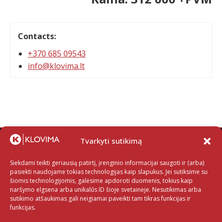
Contacts:
+370 685 09543
info@klovima.lt
Tvarkyti sutikimą
Siekdami teikti geriausią patirtį, įrenginio informacijai saugoti ir (arba)
pasiekti naudojame tokias technologijas kaip slapukus. Jei sutiksime su
šiomis technologijomis, galėsime apdoroti duomenis, tokius kaip
naršymo elgsena arba unikalūs ID šioje svetainėje. Nesutikimas arba
sutikimo atšaukimas gali neigiamai paveikti tam tikras funkcijas ir
funkcijas.
Klientams