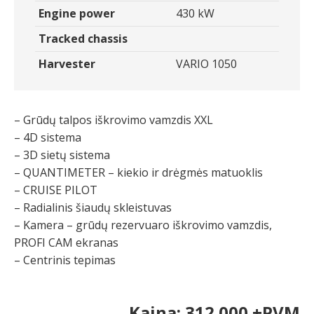
Engine power
430 kW
Tracked chassis
Harvester
VARIO 1050
– Grūdų talpos iškrovimo vamzdis XXL
– 4D sistema
– 3D sietų sistema
– QUANTIMETER – kiekio ir drėgmės matuoklis
– CRUISE PILOT
– Radialinis šiaudų skleistuvas
– Kamera – grūdų rezervuaro iškrovimo vamzdis,
PROFI CAM ekranas
– Centrinis tepimas
Kaina: 312 000 +PVM